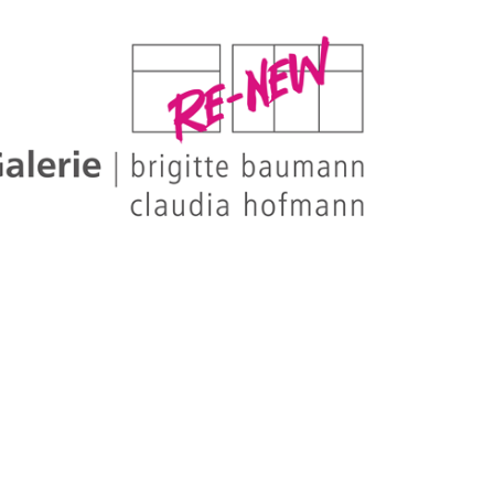
WUBA-
GALERI
RE-NE