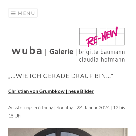
W
Springe
MENÜ
G
zum
R
Inhalt
„…WIE ICH GERADE DRAUF BIN…“
Christian von Grumbkow | neue Bilder
Ausstellungseröffnung | Sonntag | 28. Januar 2024 | 12 bis
15 Uhr