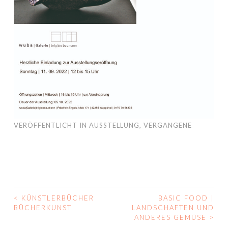
VERÖFFENTLICHT IN
AUSSTELLUNG
,
VERGANGENE
<
KÜNSTLERBÜCHER
BASIC FOOD |
BEITRAGS-
BÜCHERKUNST
LANDSCHAFTEN UND
ANDERES GEMÜSE
>
NAVIGATION