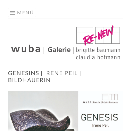
W
Springe
MENÜ
G
zum
R
Inhalt
GENESINS | IRENE PEIL |
BILDHAUERIN