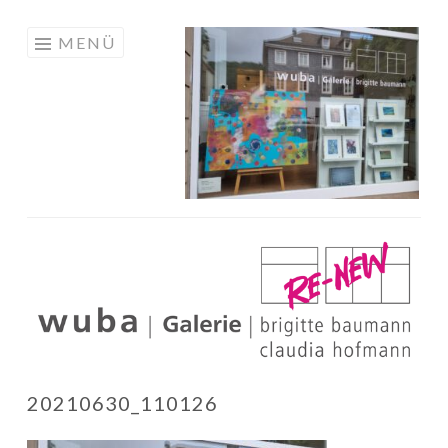
Springe
MENÜ
zum
Inhalt
WUBA-
GALERIE RE-
NEW
20210630_110126