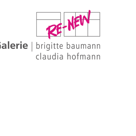
WUBA-
GALERI
RE-NE