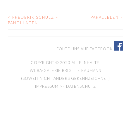
<
FREDERIK SCHULZ –
PARALLELEN
>
BEITRAGS-
PANOLLAGEN
NAVIGATION
FOLGE UNS AUF FACEBOOK
COPYRIGHT © 2020 ALLE INHALTE:
WUBA-GALERIE BRIGITTE BAUMANN
(SOWEIT NICHT ANDERS GEKENNZEICHNET)
IMPRESSUM >> DATENSCHUTZ