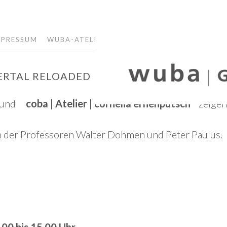
MPRESSUM
WUBA-ATELIER
PERTAL RELOADED
und
coba | Atelier | cornelia ernenputsch
zeigen
n der Professoren Walter Dohmen und Peter Paulus.