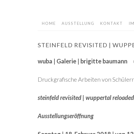
HOME
AUSSTELLUNG
KONTAKT
I
Springe
zum
Inhalt
STEINFELD REVISITED | WUP
wuba | Galerie | brigitte baumann
Druckgrafische Arbeiten von Schüler
steinfeld revisited | wuppertal reloaded
Ausstellungseröffnung