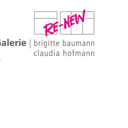
WUBA-
GALERI
RE-NE
: